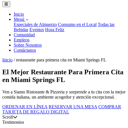
Inicio
Menú
Especiales de Almuerzo
Consumo en el Local
Todas las
Bebidas
Eventos
Hora Feliz
Comunidad
Empleos
Sobre Nosotros
Contáctanos
Inicio
/
restaurante para primera cita en Miami Springs FL
El Mejor Restaurante Para Primera Cita
en Miami Springs FL
Ven a Siamo Ristorante & Pizzeria y sorprende a tu cita con la mejor
comida italiana, un ambiente acogedor y atención excepcional.
ORDENAR EN LÍNEA
RESERVAR UNA MESA
COMPRAR
TARJETA DE REGALO DIGITAL
Scroll
Testimonios