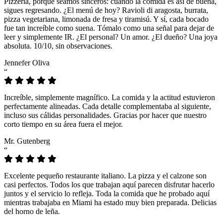
Pizzeria, porque seamos sinceros: cuando la comida es así de buena,
sigues regresando. ¿El menú de hoy? Ravioli di aragosta, burrata,
pizza vegetariana, limonada de fresa y tiramisú. Y sí, cada bocado
fue tan increíble como suena. Tómalo como una señal para dejar de
leer y simplemente IR. ¿El personal? Un amor. ¿El dueño? Una joya
absoluta. 10/10, sin observaciones.
Jennefer Oliva
“
Increíble, simplemente magnífico. La comida y la actitud estuvieron
perfectamente alineadas. Cada detalle complementaba al siguiente,
incluso sus cálidas personalidades. Gracias por hacer que nuestro
corto tiempo en su área fuera el mejor.
Mr. Gutenberg
“
Excelente pequeño restaurante italiano. La pizza y el calzone son
casi perfectos. Todos los que trabajan aquí parecen disfrutar hacerlo
juntos y el servicio lo refleja. Toda la comida que he probado aquí
mientras trabajaba en Miami ha estado muy bien preparada. Delicias
del horno de leña.