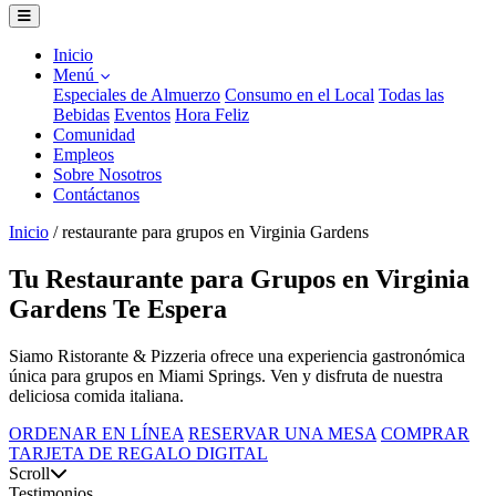
Inicio
Menú
Especiales de Almuerzo
Consumo en el Local
Todas las
Bebidas
Eventos
Hora Feliz
Comunidad
Empleos
Sobre Nosotros
Contáctanos
Inicio
/
restaurante para grupos en Virginia Gardens
Tu Restaurante para Grupos en Virginia
Gardens Te Espera
Siamo Ristorante & Pizzeria ofrece una experiencia gastronómica
única para grupos en Miami Springs. Ven y disfruta de nuestra
deliciosa comida italiana.
ORDENAR EN LÍNEA
RESERVAR UNA MESA
COMPRAR
TARJETA DE REGALO DIGITAL
Scroll
Testimonios