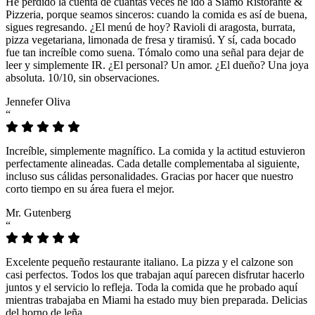
He perdido la cuenta de cuántas veces he ido a Siamo Ristorante &
Pizzeria, porque seamos sinceros: cuando la comida es así de buena,
sigues regresando. ¿El menú de hoy? Ravioli di aragosta, burrata,
pizza vegetariana, limonada de fresa y tiramisú. Y sí, cada bocado
fue tan increíble como suena. Tómalo como una señal para dejar de
leer y simplemente IR. ¿El personal? Un amor. ¿El dueño? Una joya
absoluta. 10/10, sin observaciones.
Jennefer Oliva
“
Increíble, simplemente magnífico. La comida y la actitud estuvieron
perfectamente alineadas. Cada detalle complementaba al siguiente,
incluso sus cálidas personalidades. Gracias por hacer que nuestro
corto tiempo en su área fuera el mejor.
Mr. Gutenberg
“
Excelente pequeño restaurante italiano. La pizza y el calzone son
casi perfectos. Todos los que trabajan aquí parecen disfrutar hacerlo
juntos y el servicio lo refleja. Toda la comida que he probado aquí
mientras trabajaba en Miami ha estado muy bien preparada. Delicias
del horno de leña.