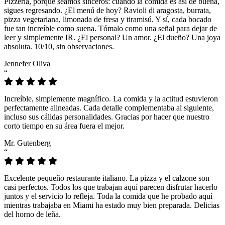
Pizzeria, porque seamos sinceros: cuando la comida es así de buena,
sigues regresando. ¿El menú de hoy? Ravioli di aragosta, burrata,
pizza vegetariana, limonada de fresa y tiramisú. Y sí, cada bocado
fue tan increíble como suena. Tómalo como una señal para dejar de
leer y simplemente IR. ¿El personal? Un amor. ¿El dueño? Una joya
absoluta. 10/10, sin observaciones.
Jennefer Oliva
“
Increíble, simplemente magnífico. La comida y la actitud estuvieron
perfectamente alineadas. Cada detalle complementaba al siguiente,
incluso sus cálidas personalidades. Gracias por hacer que nuestro
corto tiempo en su área fuera el mejor.
Mr. Gutenberg
“
Excelente pequeño restaurante italiano. La pizza y el calzone son
casi perfectos. Todos los que trabajan aquí parecen disfrutar hacerlo
juntos y el servicio lo refleja. Toda la comida que he probado aquí
mientras trabajaba en Miami ha estado muy bien preparada. Delicias
del horno de leña.