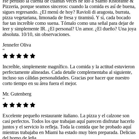
He perdido la cuenta de cuántas veces he ido a Siamo Ristorante &
Pizzeria, porque seamos sinceros: cuando la comida es así de buena,
sigues regresando. ¿El menú de hoy? Ravioli di aragosta, burrata,
pizza vegetariana, limonada de fresa y tiramisú. Y sí, cada bocado
fue tan increíble como suena. Tómalo como una señal para dejar de
leer y simplemente IR. ¿El personal? Un amor. ¿El dueño? Una joya
absoluta. 10/10, sin observaciones.
Jennefer Oliva
“
Increíble, simplemente magnífico. La comida y la actitud estuvieron
perfectamente alineadas. Cada detalle complementaba al siguiente,
incluso sus cálidas personalidades. Gracias por hacer que nuestro
corto tiempo en su área fuera el mejor.
Mr. Gutenberg
“
Excelente pequeño restaurante italiano. La pizza y el calzone son
casi perfectos. Todos los que trabajan aquí parecen disfrutar hacerlo
juntos y el servicio lo refleja. Toda la comida que he probado aquí
mientras trabajaba en Miami ha estado muy bien preparada. Delicias
del horno de leña.