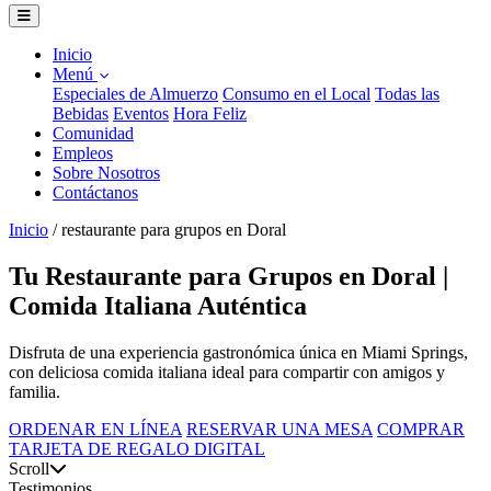
Inicio
Menú
Especiales de Almuerzo
Consumo en el Local
Todas las
Bebidas
Eventos
Hora Feliz
Comunidad
Empleos
Sobre Nosotros
Contáctanos
Inicio
/
restaurante para grupos en Doral
Tu Restaurante para Grupos en Doral |
Comida Italiana Auténtica
Disfruta de una experiencia gastronómica única en Miami Springs,
con deliciosa comida italiana ideal para compartir con amigos y
familia.
ORDENAR EN LÍNEA
RESERVAR UNA MESA
COMPRAR
TARJETA DE REGALO DIGITAL
Scroll
Testimonios