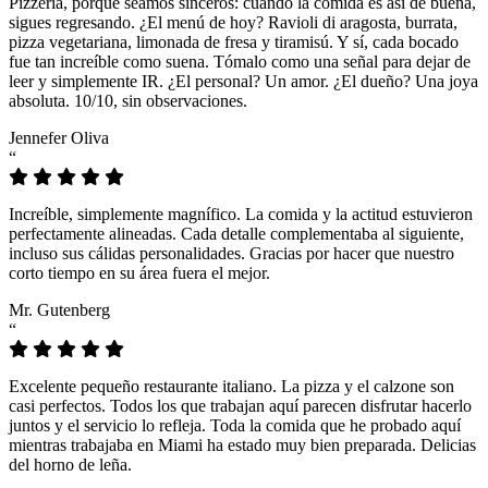
Pizzeria, porque seamos sinceros: cuando la comida es así de buena,
sigues regresando. ¿El menú de hoy? Ravioli di aragosta, burrata,
pizza vegetariana, limonada de fresa y tiramisú. Y sí, cada bocado
fue tan increíble como suena. Tómalo como una señal para dejar de
leer y simplemente IR. ¿El personal? Un amor. ¿El dueño? Una joya
absoluta. 10/10, sin observaciones.
Jennefer Oliva
“
Increíble, simplemente magnífico. La comida y la actitud estuvieron
perfectamente alineadas. Cada detalle complementaba al siguiente,
incluso sus cálidas personalidades. Gracias por hacer que nuestro
corto tiempo en su área fuera el mejor.
Mr. Gutenberg
“
Excelente pequeño restaurante italiano. La pizza y el calzone son
casi perfectos. Todos los que trabajan aquí parecen disfrutar hacerlo
juntos y el servicio lo refleja. Toda la comida que he probado aquí
mientras trabajaba en Miami ha estado muy bien preparada. Delicias
del horno de leña.