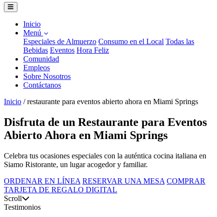
Inicio
Menú
Especiales de Almuerzo
Consumo en el Local
Todas las
Bebidas
Eventos
Hora Feliz
Comunidad
Empleos
Sobre Nosotros
Contáctanos
Inicio
/
restaurante para eventos abierto ahora en Miami Springs
Disfruta de un Restaurante para Eventos
Abierto Ahora en Miami Springs
Celebra tus ocasiones especiales con la auténtica cocina italiana en
Siamo Ristorante, un lugar acogedor y familiar.
ORDENAR EN LÍNEA
RESERVAR UNA MESA
COMPRAR
TARJETA DE REGALO DIGITAL
Scroll
Testimonios