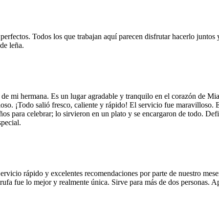
 perfectos. Todos los que trabajan aquí parecen disfrutar hacerlo juntos 
de leña.
 de mi hermana. Es un lugar agradable y tranquilo en el corazón de Mi
so. ¡Todo salió fresco, caliente y rápido! El servicio fue maravilloso. 
años para celebrar; lo sirvieron en un plato y se encargaron de todo. De
pecial.
Servicio rápido y excelentes recomendaciones por parte de nuestro meser
 de trufa fue lo mejor y realmente única. Sirve para más de dos personas.