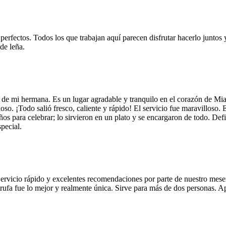
 perfectos. Todos los que trabajan aquí parecen disfrutar hacerlo juntos 
de leña.
 de mi hermana. Es un lugar agradable y tranquilo en el corazón de Mi
so. ¡Todo salió fresco, caliente y rápido! El servicio fue maravilloso. 
años para celebrar; lo sirvieron en un plato y se encargaron de todo. De
pecial.
Servicio rápido y excelentes recomendaciones por parte de nuestro meser
 de trufa fue lo mejor y realmente única. Sirve para más de dos personas.