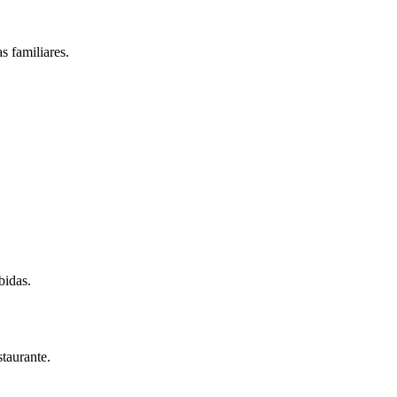
s familiares.
bidas.
taurante.