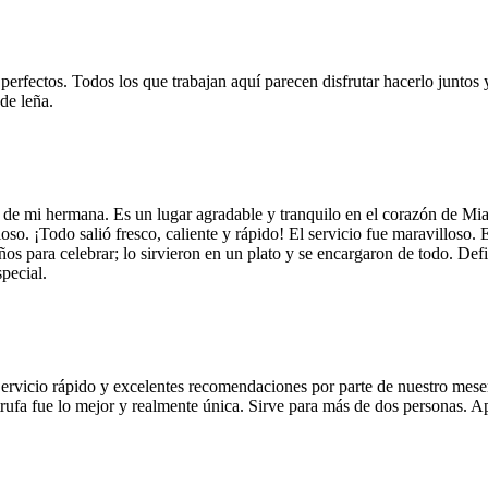
 perfectos. Todos los que trabajan aquí parecen disfrutar hacerlo juntos 
de leña.
 de mi hermana. Es un lugar agradable y tranquilo en el corazón de Mi
so. ¡Todo salió fresco, caliente y rápido! El servicio fue maravilloso. 
años para celebrar; lo sirvieron en un plato y se encargaron de todo. De
pecial.
Servicio rápido y excelentes recomendaciones por parte de nuestro meser
 de trufa fue lo mejor y realmente única. Sirve para más de dos personas.