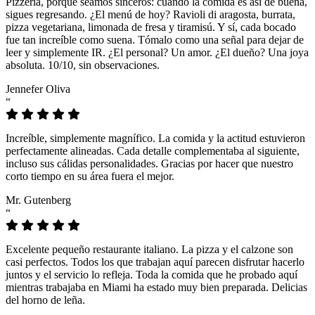
Pizzeria, porque seamos sinceros: cuando la comida es así de buena,
sigues regresando. ¿El menú de hoy? Ravioli di aragosta, burrata,
pizza vegetariana, limonada de fresa y tiramisú. Y sí, cada bocado
fue tan increíble como suena. Tómalo como una señal para dejar de
leer y simplemente IR. ¿El personal? Un amor. ¿El dueño? Una joya
absoluta. 10/10, sin observaciones.
Jennefer Oliva
“
Increíble, simplemente magnífico. La comida y la actitud estuvieron
perfectamente alineadas. Cada detalle complementaba al siguiente,
incluso sus cálidas personalidades. Gracias por hacer que nuestro
corto tiempo en su área fuera el mejor.
Mr. Gutenberg
“
Excelente pequeño restaurante italiano. La pizza y el calzone son
casi perfectos. Todos los que trabajan aquí parecen disfrutar hacerlo
juntos y el servicio lo refleja. Toda la comida que he probado aquí
mientras trabajaba en Miami ha estado muy bien preparada. Delicias
del horno de leña.