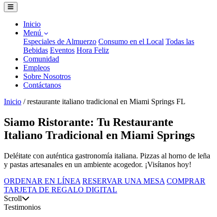
Inicio
Menú
Especiales de Almuerzo
Consumo en el Local
Todas las
Bebidas
Eventos
Hora Feliz
Comunidad
Empleos
Sobre Nosotros
Contáctanos
Inicio
/
restaurante italiano tradicional en Miami Springs FL
Siamo Ristorante: Tu Restaurante
Italiano Tradicional en Miami Springs
Deléitate con auténtica gastronomía italiana. Pizzas al horno de leña
y pastas artesanales en un ambiente acogedor. ¡Visítanos hoy!
ORDENAR EN LÍNEA
RESERVAR UNA MESA
COMPRAR
TARJETA DE REGALO DIGITAL
Scroll
Testimonios