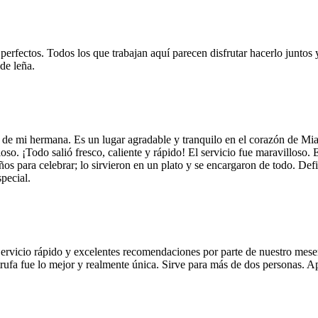
 perfectos. Todos los que trabajan aquí parecen disfrutar hacerlo juntos 
de leña.
 de mi hermana. Es un lugar agradable y tranquilo en el corazón de Mi
so. ¡Todo salió fresco, caliente y rápido! El servicio fue maravilloso. 
años para celebrar; lo sirvieron en un plato y se encargaron de todo. De
pecial.
Servicio rápido y excelentes recomendaciones por parte de nuestro meser
 de trufa fue lo mejor y realmente única. Sirve para más de dos personas.