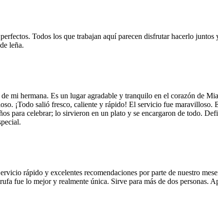
 perfectos. Todos los que trabajan aquí parecen disfrutar hacerlo juntos 
de leña.
 de mi hermana. Es un lugar agradable y tranquilo en el corazón de Mi
so. ¡Todo salió fresco, caliente y rápido! El servicio fue maravilloso. 
años para celebrar; lo sirvieron en un plato y se encargaron de todo. De
pecial.
Servicio rápido y excelentes recomendaciones por parte de nuestro meser
 de trufa fue lo mejor y realmente única. Sirve para más de dos personas.