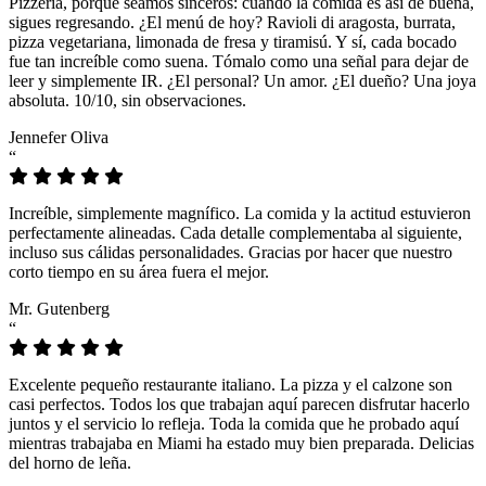
Pizzeria, porque seamos sinceros: cuando la comida es así de buena,
sigues regresando. ¿El menú de hoy? Ravioli di aragosta, burrata,
pizza vegetariana, limonada de fresa y tiramisú. Y sí, cada bocado
fue tan increíble como suena. Tómalo como una señal para dejar de
leer y simplemente IR. ¿El personal? Un amor. ¿El dueño? Una joya
absoluta. 10/10, sin observaciones.
Jennefer Oliva
“
Increíble, simplemente magnífico. La comida y la actitud estuvieron
perfectamente alineadas. Cada detalle complementaba al siguiente,
incluso sus cálidas personalidades. Gracias por hacer que nuestro
corto tiempo en su área fuera el mejor.
Mr. Gutenberg
“
Excelente pequeño restaurante italiano. La pizza y el calzone son
casi perfectos. Todos los que trabajan aquí parecen disfrutar hacerlo
juntos y el servicio lo refleja. Toda la comida que he probado aquí
mientras trabajaba en Miami ha estado muy bien preparada. Delicias
del horno de leña.