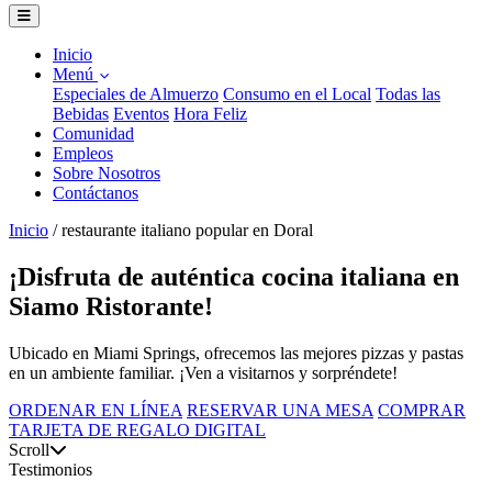
Inicio
Menú
Especiales de Almuerzo
Consumo en el Local
Todas las
Bebidas
Eventos
Hora Feliz
Comunidad
Empleos
Sobre Nosotros
Contáctanos
Inicio
/
restaurante italiano popular en Doral
¡Disfruta de auténtica cocina italiana en
Siamo Ristorante!
Ubicado en Miami Springs, ofrecemos las mejores pizzas y pastas
en un ambiente familiar. ¡Ven a visitarnos y sorpréndete!
ORDENAR EN LÍNEA
RESERVAR UNA MESA
COMPRAR
TARJETA DE REGALO DIGITAL
Scroll
Testimonios