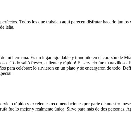
 perfectos. Todos los que trabajan aquí parecen disfrutar hacerlo juntos 
de leña.
 de mi hermana. Es un lugar agradable y tranquilo en el corazón de Mi
so. ¡Todo salió fresco, caliente y rápido! El servicio fue maravilloso. 
años para celebrar; lo sirvieron en un plato y se encargaron de todo. De
pecial.
Servicio rápido y excelentes recomendaciones por parte de nuestro meser
 de trufa fue lo mejor y realmente única. Sirve para más de dos personas.