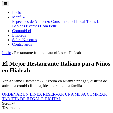
Inicio
Menú
Especiales de Almuerzo
Consumo en el Local
Todas las
Bebidas
Eventos
Hora Feliz
Comunidad
Empleos
Sobre Nosotros
Contáctanos
Inicio
/
Restaurante italiano para niños en Hialeah
El Mejor Restaurante Italiano para Niños
en Hialeah
Ven a Siamo Ristorante & Pizzeria en Miami Springs y disfruta de
auténtica comida italiana, ideal para toda la familia.
ORDENAR EN LÍNEA
RESERVAR UNA MESA
COMPRAR
TARJETA DE REGALO DIGITAL
Scroll
Testimonios