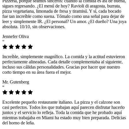
Pizzeria, porque seamos sinceros: cuando la comida es así de buena,
sigues regresando. ¿El menú de hoy? Ravioli di aragosta, burrata,
pizza vegetariana, limonada de fresa y tiramisú. Y sí, cada bocado
fue tan increíble como suena. Tómalo como una señal para dejar de
leer y simplemente IR. ¿El personal? Un amor. ¿El dueño? Una joya
absoluta. 10/10, sin observaciones.
Jennefer Oliva
“
Increíble, simplemente magnífico. La comida y la actitud estuvieron
perfectamente alineadas. Cada detalle complementaba al siguiente,
incluso sus cálidas personalidades. Gracias por hacer que nuestro
corto tiempo en su área fuera el mejor.
Mr. Gutenberg
“
Excelente pequeño restaurante italiano. La pizza y el calzone son
casi perfectos. Todos los que trabajan aquí parecen disfrutar hacerlo
juntos y el servicio lo refleja. Toda la comida que he probado aquí
mientras trabajaba en Miami ha estado muy bien preparada. Delicias
del horno de leña.