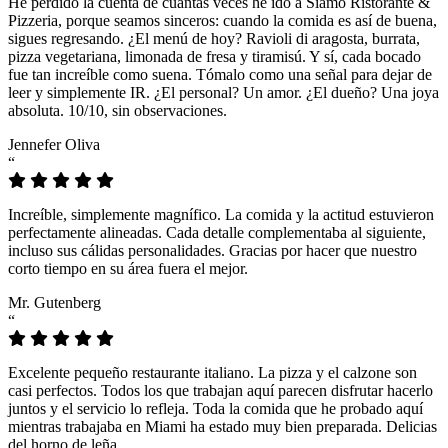
He perdido la cuenta de cuántas veces he ido a Siamo Ristorante &
Pizzeria, porque seamos sinceros: cuando la comida es así de buena,
sigues regresando. ¿El menú de hoy? Ravioli di aragosta, burrata,
pizza vegetariana, limonada de fresa y tiramisú. Y sí, cada bocado
fue tan increíble como suena. Tómalo como una señal para dejar de
leer y simplemente IR. ¿El personal? Un amor. ¿El dueño? Una joya
absoluta. 10/10, sin observaciones.
Jennefer Oliva
“
Increíble, simplemente magnífico. La comida y la actitud estuvieron
perfectamente alineadas. Cada detalle complementaba al siguiente,
incluso sus cálidas personalidades. Gracias por hacer que nuestro
corto tiempo en su área fuera el mejor.
Mr. Gutenberg
“
Excelente pequeño restaurante italiano. La pizza y el calzone son
casi perfectos. Todos los que trabajan aquí parecen disfrutar hacerlo
juntos y el servicio lo refleja. Toda la comida que he probado aquí
mientras trabajaba en Miami ha estado muy bien preparada. Delicias
del horno de leña.