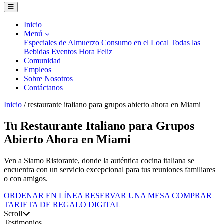
Inicio
Menú
Especiales de Almuerzo
Consumo en el Local
Todas las
Bebidas
Eventos
Hora Feliz
Comunidad
Empleos
Sobre Nosotros
Contáctanos
Inicio
/
restaurante italiano para grupos abierto ahora en Miami
Tu Restaurante Italiano para Grupos
Abierto Ahora en Miami
Ven a Siamo Ristorante, donde la auténtica cocina italiana se
encuentra con un servicio excepcional para tus reuniones familiares
o con amigos.
ORDENAR EN LÍNEA
RESERVAR UNA MESA
COMPRAR
TARJETA DE REGALO DIGITAL
Scroll
Testimonios