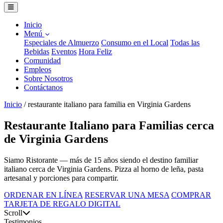
Inicio
Menú
Especiales de Almuerzo
Consumo en el Local
Todas las
Bebidas
Eventos
Hora Feliz
Comunidad
Empleos
Sobre Nosotros
Contáctanos
Inicio
/
restaurante italiano para familia en Virginia Gardens
Restaurante Italiano para Familias cerca
de Virginia Gardens
Siamo Ristorante — más de 15 años siendo el destino familiar
italiano cerca de Virginia Gardens. Pizza al horno de leña, pasta
artesanal y porciones para compartir.
ORDENAR EN LÍNEA
RESERVAR UNA MESA
COMPRAR
TARJETA DE REGALO DIGITAL
Scroll
Testimonios