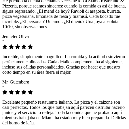
He perdido la cuenta de cuántas veces he ido a Siamo Ristorante &
Pizzeria, porque seamos sinceros: cuando la comida es así de buena,
sigues regresando. ¿El menú de hoy? Ravioli di aragosta, burrata,
pizza vegetariana, limonada de fresa y tiramisú. Cada bocado fue
increíble. ¿El personal? Un amor. ¿El dueño? Una joya absoluta.
10/10, sin observaciones.
Jennefer Oliva
“
Increíble, simplemente magnífico. La comida y la actitud estuvieron
perfectamente alineadas. Cada detalle complementaba al siguiente,
incluso sus cálidas personalidades. Gracias por hacer que nuestro
corto tiempo en su área fuera el mejor.
Mr. Gutenberg
“
Excelente pequeño restaurante italiano. La pizza y el calzone son
casi perfectos. Todos los que trabajan aquí parecen disfrutar hacerlo
juntos y el servicio lo refleja. Toda la comida que he probado aquí
mientras trabajaba en Miami ha estado muy bien preparada. Delicias
del horno de leña.