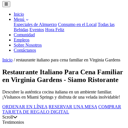
Inicio
Menú
Especiales de Almuerzo
Consumo en el Local
Todas las
Bebidas
Eventos
Hora Feliz
Comunidad
Empleos
Sobre Nosotros
Contáctanos
Inicio
/
restaurante italiano para cena familiar en Virginia Gardens
Restaurante Italiano Para Cena Familiar
en Virginia Gardens - Siamo Ristorante
Descubre la auténtica cocina italiana en un ambiente familiar.
¡Visítanos en Miami Springs y disfruta de una velada inolvidable!
ORDENAR EN LÍNEA
RESERVAR UNA MESA
COMPRAR
TARJETA DE REGALO DIGITAL
Scroll
Testimonios