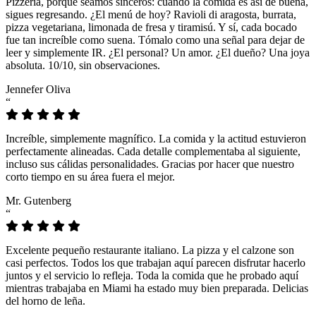
Pizzeria, porque seamos sinceros: cuando la comida es así de buena,
sigues regresando. ¿El menú de hoy? Ravioli di aragosta, burrata,
pizza vegetariana, limonada de fresa y tiramisú. Y sí, cada bocado
fue tan increíble como suena. Tómalo como una señal para dejar de
leer y simplemente IR. ¿El personal? Un amor. ¿El dueño? Una joya
absoluta. 10/10, sin observaciones.
Jennefer Oliva
“
Increíble, simplemente magnífico. La comida y la actitud estuvieron
perfectamente alineadas. Cada detalle complementaba al siguiente,
incluso sus cálidas personalidades. Gracias por hacer que nuestro
corto tiempo en su área fuera el mejor.
Mr. Gutenberg
“
Excelente pequeño restaurante italiano. La pizza y el calzone son
casi perfectos. Todos los que trabajan aquí parecen disfrutar hacerlo
juntos y el servicio lo refleja. Toda la comida que he probado aquí
mientras trabajaba en Miami ha estado muy bien preparada. Delicias
del horno de leña.