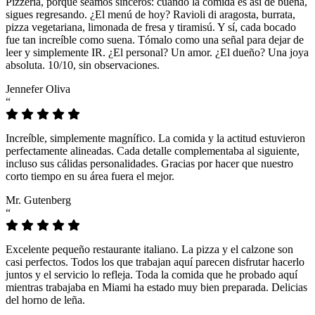
Pizzeria, porque seamos sinceros: cuando la comida es así de buena,
sigues regresando. ¿El menú de hoy? Ravioli di aragosta, burrata,
pizza vegetariana, limonada de fresa y tiramisú. Y sí, cada bocado
fue tan increíble como suena. Tómalo como una señal para dejar de
leer y simplemente IR. ¿El personal? Un amor. ¿El dueño? Una joya
absoluta. 10/10, sin observaciones.
Jennefer Oliva
“
Increíble, simplemente magnífico. La comida y la actitud estuvieron
perfectamente alineadas. Cada detalle complementaba al siguiente,
incluso sus cálidas personalidades. Gracias por hacer que nuestro
corto tiempo en su área fuera el mejor.
Mr. Gutenberg
“
Excelente pequeño restaurante italiano. La pizza y el calzone son
casi perfectos. Todos los que trabajan aquí parecen disfrutar hacerlo
juntos y el servicio lo refleja. Toda la comida que he probado aquí
mientras trabajaba en Miami ha estado muy bien preparada. Delicias
del horno de leña.