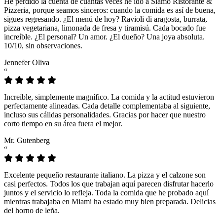
He perdido la cuenta de cuántas veces he ido a Siamo Ristorante &
Pizzeria, porque seamos sinceros: cuando la comida es así de buena,
sigues regresando. ¿El menú de hoy? Ravioli di aragosta, burrata,
pizza vegetariana, limonada de fresa y tiramisú. Cada bocado fue
increíble. ¿El personal? Un amor. ¿El dueño? Una joya absoluta.
10/10, sin observaciones.
Jennefer Oliva
“
Increíble, simplemente magnífico. La comida y la actitud estuvieron
perfectamente alineadas. Cada detalle complementaba al siguiente,
incluso sus cálidas personalidades. Gracias por hacer que nuestro
corto tiempo en su área fuera el mejor.
Mr. Gutenberg
“
Excelente pequeño restaurante italiano. La pizza y el calzone son
casi perfectos. Todos los que trabajan aquí parecen disfrutar hacerlo
juntos y el servicio lo refleja. Toda la comida que he probado aquí
mientras trabajaba en Miami ha estado muy bien preparada. Delicias
del horno de leña.