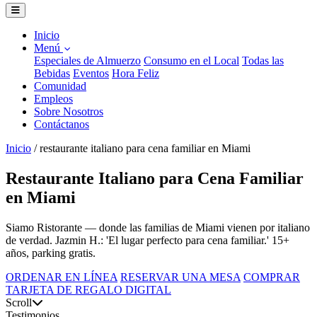
Inicio
Menú
Especiales de Almuerzo
Consumo en el Local
Todas las
Bebidas
Eventos
Hora Feliz
Comunidad
Empleos
Sobre Nosotros
Contáctanos
Inicio
/
restaurante italiano para cena familiar en Miami
Restaurante Italiano para Cena Familiar
en Miami
Siamo Ristorante — donde las familias de Miami vienen por italiano
de verdad. Jazmin H.: 'El lugar perfecto para cena familiar.' 15+
años, parking gratis.
ORDENAR EN LÍNEA
RESERVAR UNA MESA
COMPRAR
TARJETA DE REGALO DIGITAL
Scroll
Testimonios