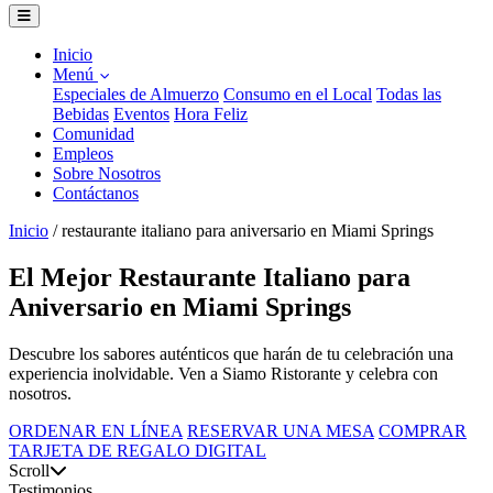
Inicio
Menú
Especiales de Almuerzo
Consumo en el Local
Todas las
Bebidas
Eventos
Hora Feliz
Comunidad
Empleos
Sobre Nosotros
Contáctanos
Inicio
/
restaurante italiano para aniversario en Miami Springs
El Mejor Restaurante Italiano para
Aniversario en Miami Springs
Descubre los sabores auténticos que harán de tu celebración una
experiencia inolvidable. Ven a Siamo Ristorante y celebra con
nosotros.
ORDENAR EN LÍNEA
RESERVAR UNA MESA
COMPRAR
TARJETA DE REGALO DIGITAL
Scroll
Testimonios