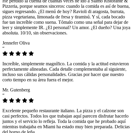
He perdido la cuenta de cuántas veces he ido a Siamo Ristorante &
Pizzeria, porque seamos sinceros: cuando la comida es así de buena,
sigues regresando. ¿El menú de hoy? Ravioli di aragosta, burrata,
pizza vegetariana, limonada de fresa y tiramisú. Y sí, cada bocado
fue tan increíble como suena. Tómalo como una señal para dejar de
leer y simplemente IR. ¿El personal? Un amor. ¿El dueño? Una joya
absoluta. 10/10, sin observaciones.
Jennefer Oliva
“
Increíble, simplemente magnífico. La comida y la actitud estuvieron
perfectamente alineadas. Cada detalle complementaba al siguiente,
incluso sus cálidas personalidades. Gracias por hacer que nuestro
corto tiempo en su área fuera el mejor.
Mr. Gutenberg
“
Excelente pequeño restaurante italiano. La pizza y el calzone son
casi perfectos. Todos los que trabajan aquí parecen disfrutar hacerlo
juntos y el servicio lo refleja. Toda la comida que he probado aquí
mientras trabajaba en Miami ha estado muy bien preparada. Delicias
del horno de leña.