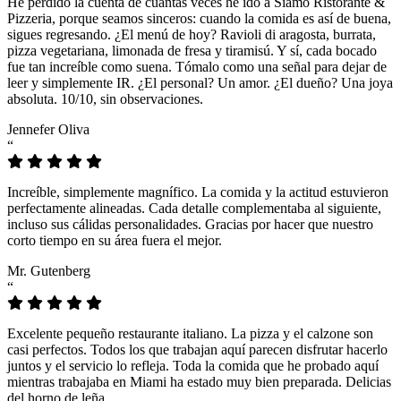
He perdido la cuenta de cuántas veces he ido a Siamo Ristorante &
Pizzeria, porque seamos sinceros: cuando la comida es así de buena,
sigues regresando. ¿El menú de hoy? Ravioli di aragosta, burrata,
pizza vegetariana, limonada de fresa y tiramisú. Y sí, cada bocado
fue tan increíble como suena. Tómalo como una señal para dejar de
leer y simplemente IR. ¿El personal? Un amor. ¿El dueño? Una joya
absoluta. 10/10, sin observaciones.
Jennefer Oliva
“
Increíble, simplemente magnífico. La comida y la actitud estuvieron
perfectamente alineadas. Cada detalle complementaba al siguiente,
incluso sus cálidas personalidades. Gracias por hacer que nuestro
corto tiempo en su área fuera el mejor.
Mr. Gutenberg
“
Excelente pequeño restaurante italiano. La pizza y el calzone son
casi perfectos. Todos los que trabajan aquí parecen disfrutar hacerlo
juntos y el servicio lo refleja. Toda la comida que he probado aquí
mientras trabajaba en Miami ha estado muy bien preparada. Delicias
del horno de leña.