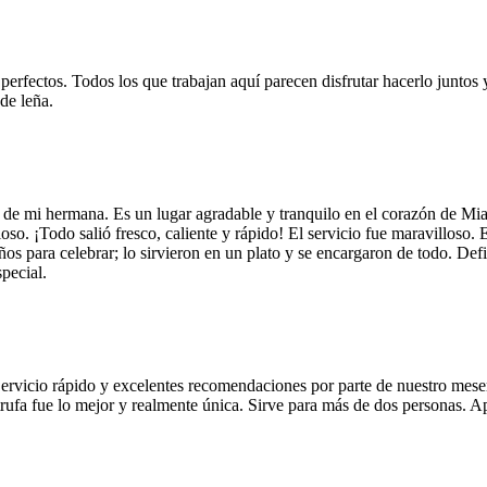
 perfectos. Todos los que trabajan aquí parecen disfrutar hacerlo juntos 
de leña.
 de mi hermana. Es un lugar agradable y tranquilo en el corazón de Mi
so. ¡Todo salió fresco, caliente y rápido! El servicio fue maravilloso. 
años para celebrar; lo sirvieron en un plato y se encargaron de todo. De
pecial.
Servicio rápido y excelentes recomendaciones por parte de nuestro meser
 de trufa fue lo mejor y realmente única. Sirve para más de dos personas.