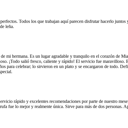
 perfectos. Todos los que trabajan aquí parecen disfrutar hacerlo juntos 
de leña.
 de mi hermana. Es un lugar agradable y tranquilo en el corazón de Mi
so. ¡Todo salió fresco, caliente y rápido! El servicio fue maravilloso. 
años para celebrar; lo sirvieron en un plato y se encargaron de todo. De
pecial.
Servicio rápido y excelentes recomendaciones por parte de nuestro meser
 de trufa fue lo mejor y realmente única. Sirve para más de dos personas.