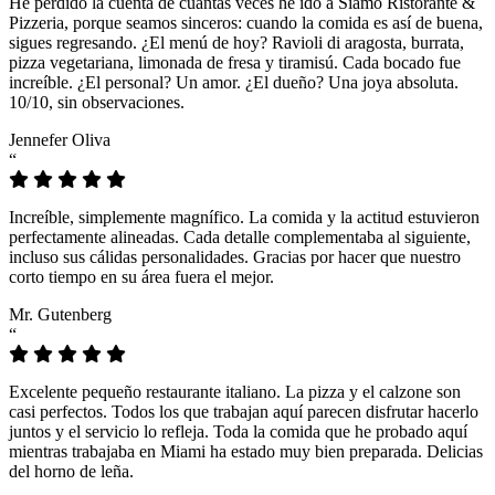
He perdido la cuenta de cuántas veces he ido a Siamo Ristorante &
Pizzeria, porque seamos sinceros: cuando la comida es así de buena,
sigues regresando. ¿El menú de hoy? Ravioli di aragosta, burrata,
pizza vegetariana, limonada de fresa y tiramisú. Cada bocado fue
increíble. ¿El personal? Un amor. ¿El dueño? Una joya absoluta.
10/10, sin observaciones.
Jennefer Oliva
“
Increíble, simplemente magnífico. La comida y la actitud estuvieron
perfectamente alineadas. Cada detalle complementaba al siguiente,
incluso sus cálidas personalidades. Gracias por hacer que nuestro
corto tiempo en su área fuera el mejor.
Mr. Gutenberg
“
Excelente pequeño restaurante italiano. La pizza y el calzone son
casi perfectos. Todos los que trabajan aquí parecen disfrutar hacerlo
juntos y el servicio lo refleja. Toda la comida que he probado aquí
mientras trabajaba en Miami ha estado muy bien preparada. Delicias
del horno de leña.