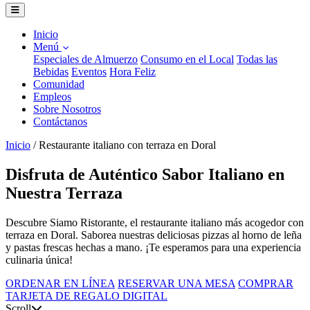
Inicio
Menú
Especiales de Almuerzo
Consumo en el Local
Todas las
Bebidas
Eventos
Hora Feliz
Comunidad
Empleos
Sobre Nosotros
Contáctanos
Inicio
/
Restaurante italiano con terraza en Doral
Disfruta de Auténtico Sabor Italiano en
Nuestra Terraza
Descubre Siamo Ristorante, el restaurante italiano más acogedor con
terraza en Doral. Saborea nuestras deliciosas pizzas al horno de leña
y pastas frescas hechas a mano. ¡Te esperamos para una experiencia
culinaria única!
ORDENAR EN LÍNEA
RESERVAR UNA MESA
COMPRAR
TARJETA DE REGALO DIGITAL
Scroll