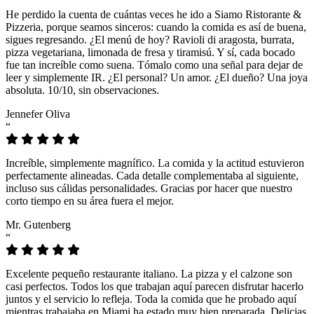
He perdido la cuenta de cuántas veces he ido a Siamo Ristorante &
Pizzeria, porque seamos sinceros: cuando la comida es así de buena,
sigues regresando. ¿El menú de hoy? Ravioli di aragosta, burrata,
pizza vegetariana, limonada de fresa y tiramisú. Y sí, cada bocado
fue tan increíble como suena. Tómalo como una señal para dejar de
leer y simplemente IR. ¿El personal? Un amor. ¿El dueño? Una joya
absoluta. 10/10, sin observaciones.
Jennefer Oliva
“
Increíble, simplemente magnífico. La comida y la actitud estuvieron
perfectamente alineadas. Cada detalle complementaba al siguiente,
incluso sus cálidas personalidades. Gracias por hacer que nuestro
corto tiempo en su área fuera el mejor.
Mr. Gutenberg
“
Excelente pequeño restaurante italiano. La pizza y el calzone son
casi perfectos. Todos los que trabajan aquí parecen disfrutar hacerlo
juntos y el servicio lo refleja. Toda la comida que he probado aquí
mientras trabajaba en Miami ha estado muy bien preparada. Delicias