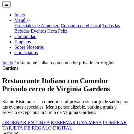
Inicio
Menú
Especiales de Almuerzo
Consumo en el Local
Todas las
Bebidas
Eventos
Hora Feliz
Comunidad
Empleos
Sobre Nosotros
Contáctanos
Inicio
/
restaurante italiano con comedor privado en Virginia
Gardens
Restaurante Italiano con Comedor
Privado cerca de Virginia Gardens
Siamo Ristorante — comedor semi-privado sin cargo de salón para
tus eventos especiales. Menú personalizable, parking gratis y
servicio excepcional a 5 min de Virginia Gardens.
ORDENAR EN LÍNEA
RESERVAR UNA MESA
COMPRAR
TARJETA DE REGALO DIGITAL
Scroll