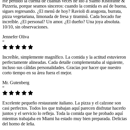
He perdido la cuenta de cuántas veces he ido a Siamo Ristorante &
Pizzeria, porque seamos sinceros: cuando la comida es así de buena,
sigues regresando. ¿El menú de hoy? Ravioli di aragosta, burrata,
pizza vegetariana, limonada de fresa y tiramisú. Cada bocado fue
increíble. ¿El personal? Un amor. ¿El dueño? Una joya absoluta.
10/10, sin observaciones.
Jennefer Oliva
“
Increíble, simplemente magnífico. La comida y la actitud estuvieron
perfectamente alineadas. Cada detalle complementaba al siguiente,
incluso sus cálidas personalidades. Gracias por hacer que nuestro
corto tiempo en su área fuera el mejor.
Mr. Gutenberg
“
Excelente pequeño restaurante italiano. La pizza y el calzone son
casi perfectos. Todos los que trabajan aquí parecen disfrutar hacerlo
juntos y el servicio lo refleja. Toda la comida que he probado aquí
mientras trabajaba en Miami ha estado muy bien preparada. Delicias
del horno de leña.