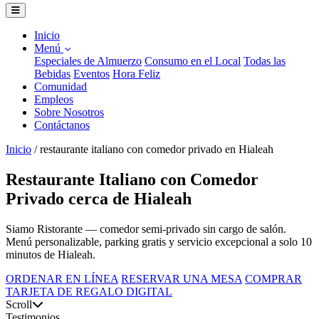
Inicio
Menú
Especiales de Almuerzo
Consumo en el Local
Todas las
Bebidas
Eventos
Hora Feliz
Comunidad
Empleos
Sobre Nosotros
Contáctanos
Inicio
/
restaurante italiano con comedor privado en Hialeah
Restaurante Italiano con Comedor
Privado cerca de Hialeah
Siamo Ristorante — comedor semi-privado sin cargo de salón.
Menú personalizable, parking gratis y servicio excepcional a solo 10
minutos de Hialeah.
ORDENAR EN LÍNEA
RESERVAR UNA MESA
COMPRAR
TARJETA DE REGALO DIGITAL
Scroll
Testimonios