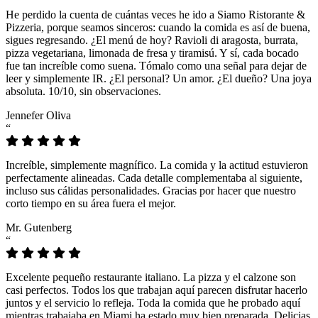
He perdido la cuenta de cuántas veces he ido a Siamo Ristorante &
Pizzeria, porque seamos sinceros: cuando la comida es así de buena,
sigues regresando. ¿El menú de hoy? Ravioli di aragosta, burrata,
pizza vegetariana, limonada de fresa y tiramisú. Y sí, cada bocado
fue tan increíble como suena. Tómalo como una señal para dejar de
leer y simplemente IR. ¿El personal? Un amor. ¿El dueño? Una joya
absoluta. 10/10, sin observaciones.
Jennefer Oliva
“
Increíble, simplemente magnífico. La comida y la actitud estuvieron
perfectamente alineadas. Cada detalle complementaba al siguiente,
incluso sus cálidas personalidades. Gracias por hacer que nuestro
corto tiempo en su área fuera el mejor.
Mr. Gutenberg
“
Excelente pequeño restaurante italiano. La pizza y el calzone son
casi perfectos. Todos los que trabajan aquí parecen disfrutar hacerlo
juntos y el servicio lo refleja. Toda la comida que he probado aquí
mientras trabajaba en Miami ha estado muy bien preparada. Delicias