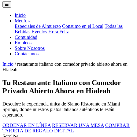
Inicio
Menú
Especiales de Almuerzo
Consumo en el Local
Todas las
Bebidas
Eventos
Hora Feliz
Comunidad
Empleos
Sobre Nosotros
Contáctanos
Inicio
/
restaurante italiano con comedor privado abierto ahora en
Hialeah
Tu Restaurante Italiano con Comedor
Privado Abierto Ahora en Hialeah
Descubre la experiencia única de Siamo Ristorante en Miami
Springs, donde nuestros platos italianos auténticos te están
esperando.
ORDENAR EN LÍNEA
RESERVAR UNA MESA
COMPRAR
TARJETA DE REGALO DIGITAL
Scroll