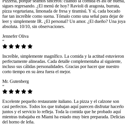
Pizzeria, porque seamos sinceros: cuando la comida es así de buena,
sigues regresando. ¿El menú de hoy? Ravioli di aragosta, burrata,
pizza vegetariana, limonada de fresa y tiramisú. Y sí, cada bocado
fue tan increíble como suena. Tómalo como una señal para dejar de
leer y simplemente IR. ¿El personal? Un amor. ¿El dueño? Una joya
absoluta. 10/10, sin observaciones.
Jennefer Oliva
“
Increíble, simplemente magnífico. La comida y la actitud estuvieron
perfectamente alineadas. Cada detalle complementaba al siguiente,
incluso sus cálidas personalidades. Gracias por hacer que nuestro
corto tiempo en su área fuera el mejor.
Mr. Gutenberg
“
Excelente pequeño restaurante italiano. La pizza y el calzone son
casi perfectos. Todos los que trabajan aquí parecen disfrutar hacerlo
juntos y el servicio lo refleja. Toda la comida que he probado aquí
mientras trabajaba en Miami ha estado muy bien preparada. Delicias
del horno de leña.