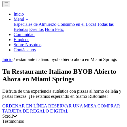
Inicio
Menú
Especiales de Almuerzo
Consumo en el Local
Todas las
Bebidas
Eventos
Hora Feliz
Comunidad
Empleos
Sobre Nosotros
Contáctanos
Inicio
/
restaurante italiano byob abierto ahora en Miami Springs
Tu Restaurante Italiano BYOB Abierto
Ahora en Miami Springs
Disfruta de una experiencia auténtica con pizzas al horno de leña y
pastas frescas. ¡Te estamos esperando en Siamo Ristorante!
ORDENAR EN LÍNEA
RESERVAR UNA MESA
COMPRAR
TARJETA DE REGALO DIGITAL
Scroll
Testimonios