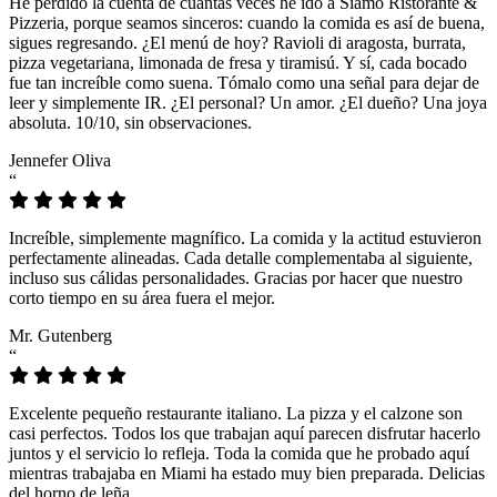
He perdido la cuenta de cuántas veces he ido a Siamo Ristorante &
Pizzeria, porque seamos sinceros: cuando la comida es así de buena,
sigues regresando. ¿El menú de hoy? Ravioli di aragosta, burrata,
pizza vegetariana, limonada de fresa y tiramisú. Y sí, cada bocado
fue tan increíble como suena. Tómalo como una señal para dejar de
leer y simplemente IR. ¿El personal? Un amor. ¿El dueño? Una joya
absoluta. 10/10, sin observaciones.
Jennefer Oliva
“
Increíble, simplemente magnífico. La comida y la actitud estuvieron
perfectamente alineadas. Cada detalle complementaba al siguiente,
incluso sus cálidas personalidades. Gracias por hacer que nuestro
corto tiempo en su área fuera el mejor.
Mr. Gutenberg
“
Excelente pequeño restaurante italiano. La pizza y el calzone son
casi perfectos. Todos los que trabajan aquí parecen disfrutar hacerlo
juntos y el servicio lo refleja. Toda la comida que he probado aquí
mientras trabajaba en Miami ha estado muy bien preparada. Delicias
del horno de leña.