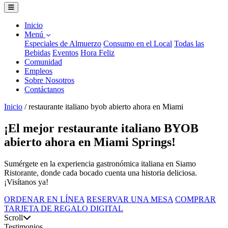
Inicio
Menú
Especiales de Almuerzo
Consumo en el Local
Todas las
Bebidas
Eventos
Hora Feliz
Comunidad
Empleos
Sobre Nosotros
Contáctanos
Inicio
/
restaurante italiano byob abierto ahora en Miami
¡El mejor restaurante italiano BYOB
abierto ahora en Miami Springs!
Sumérgete en la experiencia gastronómica italiana en Siamo
Ristorante, donde cada bocado cuenta una historia deliciosa.
¡Visítanos ya!
ORDENAR EN LÍNEA
RESERVAR UNA MESA
COMPRAR
TARJETA DE REGALO DIGITAL
Scroll
Testimonios