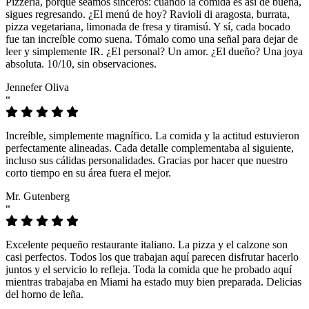
Pizzeria, porque seamos sinceros: cuando la comida es así de buena,
sigues regresando. ¿El menú de hoy? Ravioli di aragosta, burrata,
pizza vegetariana, limonada de fresa y tiramisú. Y sí, cada bocado
fue tan increíble como suena. Tómalo como una señal para dejar de
leer y simplemente IR. ¿El personal? Un amor. ¿El dueño? Una joya
absoluta. 10/10, sin observaciones.
Jennefer Oliva
“
Increíble, simplemente magnífico. La comida y la actitud estuvieron
perfectamente alineadas. Cada detalle complementaba al siguiente,
incluso sus cálidas personalidades. Gracias por hacer que nuestro
corto tiempo en su área fuera el mejor.
Mr. Gutenberg
“
Excelente pequeño restaurante italiano. La pizza y el calzone son
casi perfectos. Todos los que trabajan aquí parecen disfrutar hacerlo
juntos y el servicio lo refleja. Toda la comida que he probado aquí
mientras trabajaba en Miami ha estado muy bien preparada. Delicias
del horno de leña.