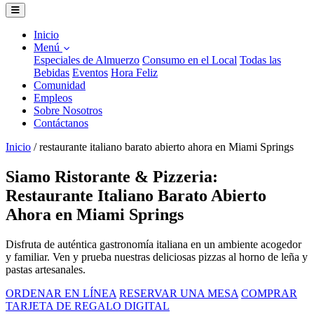
Inicio
Menú
Especiales de Almuerzo
Consumo en el Local
Todas las
Bebidas
Eventos
Hora Feliz
Comunidad
Empleos
Sobre Nosotros
Contáctanos
Inicio
/
restaurante italiano barato abierto ahora en Miami Springs
Siamo Ristorante & Pizzeria:
Restaurante Italiano Barato Abierto
Ahora en Miami Springs
Disfruta de auténtica gastronomía italiana en un ambiente acogedor
y familiar. Ven y prueba nuestras deliciosas pizzas al horno de leña y
pastas artesanales.
ORDENAR EN LÍNEA
RESERVAR UNA MESA
COMPRAR
TARJETA DE REGALO DIGITAL