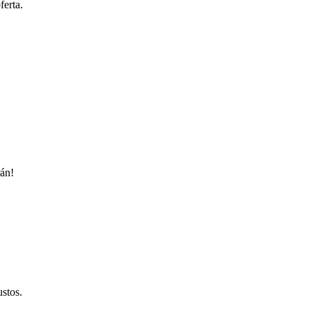
ferta.
rán!
ustos.