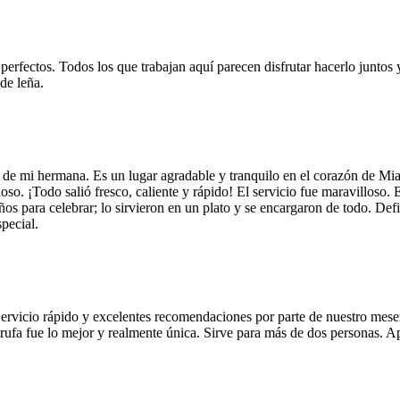
 perfectos. Todos los que trabajan aquí parecen disfrutar hacerlo juntos 
de leña.
 de mi hermana. Es un lugar agradable y tranquilo en el corazón de Mi
so. ¡Todo salió fresco, caliente y rápido! El servicio fue maravilloso. 
años para celebrar; lo sirvieron en un plato y se encargaron de todo. De
pecial.
Servicio rápido y excelentes recomendaciones por parte de nuestro meser
 de trufa fue lo mejor y realmente única. Sirve para más de dos personas.