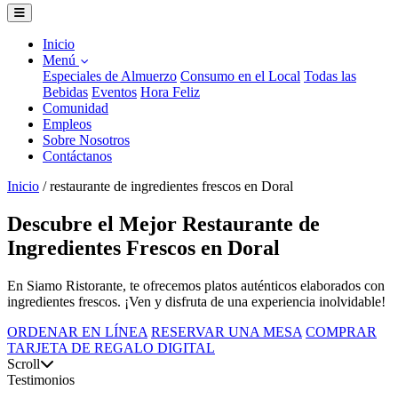
Inicio
Menú
Especiales de Almuerzo
Consumo en el Local
Todas las
Bebidas
Eventos
Hora Feliz
Comunidad
Empleos
Sobre Nosotros
Contáctanos
Inicio
/
restaurante de ingredientes frescos en Doral
Descubre el Mejor Restaurante de
Ingredientes Frescos en Doral
En Siamo Ristorante, te ofrecemos platos auténticos elaborados con
ingredientes frescos. ¡Ven y disfruta de una experiencia inolvidable!
ORDENAR EN LÍNEA
RESERVAR UNA MESA
COMPRAR
TARJETA DE REGALO DIGITAL
Scroll
Testimonios