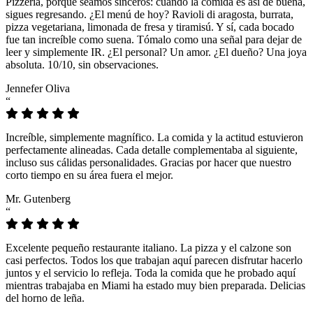
Pizzeria, porque seamos sinceros: cuando la comida es así de buena,
sigues regresando. ¿El menú de hoy? Ravioli di aragosta, burrata,
pizza vegetariana, limonada de fresa y tiramisú. Y sí, cada bocado
fue tan increíble como suena. Tómalo como una señal para dejar de
leer y simplemente IR. ¿El personal? Un amor. ¿El dueño? Una joya
absoluta. 10/10, sin observaciones.
Jennefer Oliva
“
Increíble, simplemente magnífico. La comida y la actitud estuvieron
perfectamente alineadas. Cada detalle complementaba al siguiente,
incluso sus cálidas personalidades. Gracias por hacer que nuestro
corto tiempo en su área fuera el mejor.
Mr. Gutenberg
“
Excelente pequeño restaurante italiano. La pizza y el calzone son
casi perfectos. Todos los que trabajan aquí parecen disfrutar hacerlo
juntos y el servicio lo refleja. Toda la comida que he probado aquí
mientras trabajaba en Miami ha estado muy bien preparada. Delicias
del horno de leña.