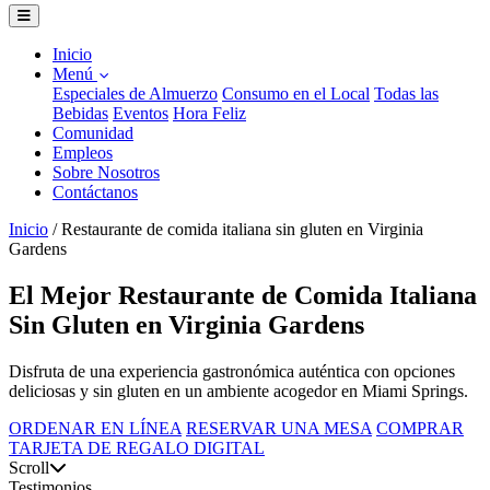
Inicio
Menú
Especiales de Almuerzo
Consumo en el Local
Todas las
Bebidas
Eventos
Hora Feliz
Comunidad
Empleos
Sobre Nosotros
Contáctanos
Inicio
/
Restaurante de comida italiana sin gluten en Virginia
Gardens
El Mejor Restaurante de Comida Italiana
Sin Gluten en Virginia Gardens
Disfruta de una experiencia gastronómica auténtica con opciones
deliciosas y sin gluten en un ambiente acogedor en Miami Springs.
ORDENAR EN LÍNEA
RESERVAR UNA MESA
COMPRAR
TARJETA DE REGALO DIGITAL
Scroll
Testimonios