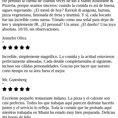
He perdido la cuenta de cuántas veces he ido a Siamo Ristorante &
Pizzeria, porque seamos sinceros: cuando la comida es así de buena,
sigues regresando. ¿El menú de hoy? Ravioli di aragosta, burrata,
pizza vegetariana, limonada de fresa y tiramisú. Y sí, cada bocado
fue tan increíble como suena. Tómalo como una señal para dejar de
leer y simplemente IR. ¿El personal? Un amor. ¿El dueño? Una joya
absoluta. 10/10, sin observaciones.
Jennefer Oliva
“
Increíble, simplemente magnífico. La comida y la actitud estuvieron
perfectamente alineadas. Cada detalle complementaba al siguiente,
incluso sus cálidas personalidades. Gracias por hacer que nuestro
corto tiempo en su área fuera el mejor.
Mr. Gutenberg
“
Excelente pequeño restaurante italiano. La pizza y el calzone son
casi perfectos. Todos los que trabajan aquí parecen disfrutar hacerlo
juntos y el servicio lo refleja. Toda la comida que he probado aquí
mientras trabajaba en Miami ha estado muy bien preparada. Delicias
del horno de leña.