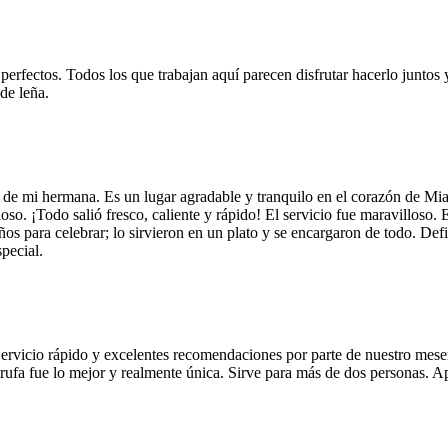
 perfectos. Todos los que trabajan aquí parecen disfrutar hacerlo juntos 
de leña.
 de mi hermana. Es un lugar agradable y tranquilo en el corazón de Mi
so. ¡Todo salió fresco, caliente y rápido! El servicio fue maravilloso. 
años para celebrar; lo sirvieron en un plato y se encargaron de todo. De
pecial.
Servicio rápido y excelentes recomendaciones por parte de nuestro meser
 de trufa fue lo mejor y realmente única. Sirve para más de dos personas.