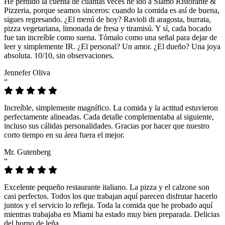
He perdido la cuenta de cuántas veces he ido a Siamo Ristorante &
Pizzeria, porque seamos sinceros: cuando la comida es así de buena,
sigues regresando. ¿El menú de hoy? Ravioli di aragosta, burrata,
pizza vegetariana, limonada de fresa y tiramisú. Y sí, cada bocado
fue tan increíble como suena. Tómalo como una señal para dejar de
leer y simplemente IR. ¿El personal? Un amor. ¿El dueño? Una joya
absoluta. 10/10, sin observaciones.
Jennefer Oliva
“
Increíble, simplemente magnífico. La comida y la actitud estuvieron
perfectamente alineadas. Cada detalle complementaba al siguiente,
incluso sus cálidas personalidades. Gracias por hacer que nuestro
corto tiempo en su área fuera el mejor.
Mr. Gutenberg
“
Excelente pequeño restaurante italiano. La pizza y el calzone son
casi perfectos. Todos los que trabajan aquí parecen disfrutar hacerlo
juntos y el servicio lo refleja. Toda la comida que he probado aquí
mientras trabajaba en Miami ha estado muy bien preparada. Delicias
del horno de leña.