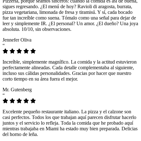
Pizzeria, porque seamos sinceros: cuando la comida es así de buena,
sigues regresando. ¿El menú de hoy? Ravioli di aragosta, burrata,
pizza vegetariana, limonada de fresa y tiramisú. Y sí, cada bocado
fue tan increíble como suena. Tómalo como una señal para dejar de
leer y simplemente IR. ¿El personal? Un amor. ¿El dueño? Una joya
absoluta. 10/10, sin observaciones.
Jennefer Oliva
“
Increíble, simplemente magnífico. La comida y la actitud estuvieron
perfectamente alineadas. Cada detalle complementaba al siguiente,
incluso sus cálidas personalidades. Gracias por hacer que nuestro
corto tiempo en su área fuera el mejor.
Mr. Gutenberg
“
Excelente pequeño restaurante italiano. La pizza y el calzone son
casi perfectos. Todos los que trabajan aquí parecen disfrutar hacerlo
juntos y el servicio lo refleja. Toda la comida que he probado aquí
mientras trabajaba en Miami ha estado muy bien preparada. Delicias
del horno de leña.