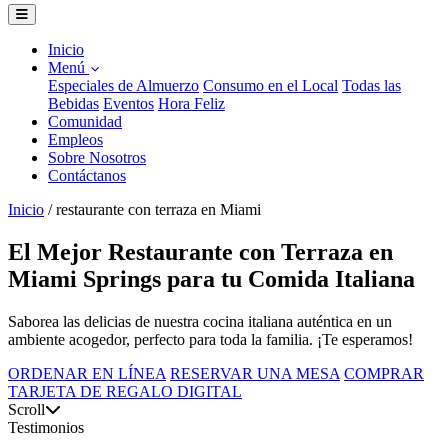
Inicio
Menú
Especiales de Almuerzo
Consumo en el Local
Todas las
Bebidas
Eventos
Hora Feliz
Comunidad
Empleos
Sobre Nosotros
Contáctanos
Inicio
/
restaurante con terraza en Miami
El Mejor Restaurante con Terraza en
Miami Springs para tu Comida Italiana
Saborea las delicias de nuestra cocina italiana auténtica en un
ambiente acogedor, perfecto para toda la familia. ¡Te esperamos!
ORDENAR EN LÍNEA
RESERVAR UNA MESA
COMPRAR
TARJETA DE REGALO DIGITAL
Scroll
Testimonios