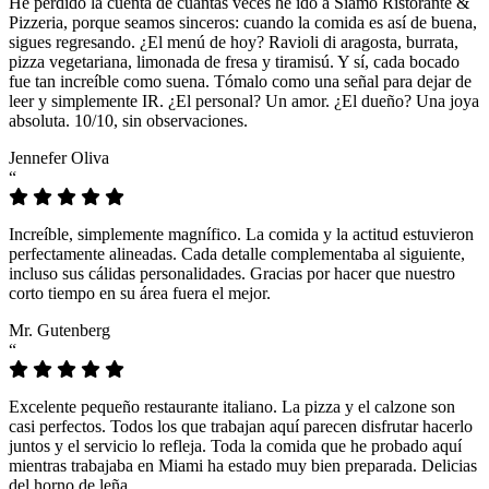
He perdido la cuenta de cuántas veces he ido a Siamo Ristorante &
Pizzeria, porque seamos sinceros: cuando la comida es así de buena,
sigues regresando. ¿El menú de hoy? Ravioli di aragosta, burrata,
pizza vegetariana, limonada de fresa y tiramisú. Y sí, cada bocado
fue tan increíble como suena. Tómalo como una señal para dejar de
leer y simplemente IR. ¿El personal? Un amor. ¿El dueño? Una joya
absoluta. 10/10, sin observaciones.
Jennefer Oliva
“
Increíble, simplemente magnífico. La comida y la actitud estuvieron
perfectamente alineadas. Cada detalle complementaba al siguiente,
incluso sus cálidas personalidades. Gracias por hacer que nuestro
corto tiempo en su área fuera el mejor.
Mr. Gutenberg
“
Excelente pequeño restaurante italiano. La pizza y el calzone son
casi perfectos. Todos los que trabajan aquí parecen disfrutar hacerlo
juntos y el servicio lo refleja. Toda la comida que he probado aquí
mientras trabajaba en Miami ha estado muy bien preparada. Delicias
del horno de leña.