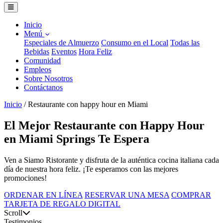
Inicio
Menú
Especiales de Almuerzo
Consumo en el Local
Todas las
Bebidas
Eventos
Hora Feliz
Comunidad
Empleos
Sobre Nosotros
Contáctanos
Inicio
/
Restaurante con happy hour en Miami
El Mejor Restaurante con Happy Hour
en Miami Springs Te Espera
Ven a Siamo Ristorante y disfruta de la auténtica cocina italiana cada
día de nuestra hora feliz. ¡Te esperamos con las mejores
promociones!
ORDENAR EN LÍNEA
RESERVAR UNA MESA
COMPRAR
TARJETA DE REGALO DIGITAL
Scroll
Testimonios