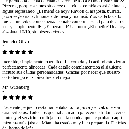
He perdido la cuenta de cuántas veces he ido a Siamo Ristorante &
Pizzeria, porque seamos sinceros: cuando la comida es así de buena,
sigues regresando. ¿El menú de hoy? Ravioli di aragosta, burrata,
pizza vegetariana, limonada de fresa y tiramisú. Y sí, cada bocado
fue tan increíble como suena. Tómalo como una señal para dejar de
leer y simplemente IR. ¿El personal? Un amor. ¿El dueño? Una joya
absoluta. 10/10, sin observaciones.
Jennefer Oliva
“
Increíble, simplemente magnífico. La comida y la actitud estuvieron
perfectamente alineadas. Cada detalle complementaba al siguiente,
incluso sus cálidas personalidades. Gracias por hacer que nuestro
corto tiempo en su área fuera el mejor.
Mr. Gutenberg
“
Excelente pequeño restaurante italiano. La pizza y el calzone son
casi perfectos. Todos los que trabajan aquí parecen disfrutar hacerlo
juntos y el servicio lo refleja. Toda la comida que he probado aquí
mientras trabajaba en Miami ha estado muy bien preparada. Delicias
del horno de leña.