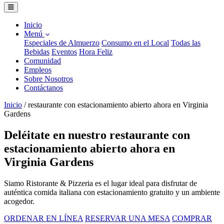
Inicio
Menú
Especiales de Almuerzo
Consumo en el Local
Todas las
Bebidas
Eventos
Hora Feliz
Comunidad
Empleos
Sobre Nosotros
Contáctanos
Inicio
/
restaurante con estacionamiento abierto ahora en Virginia
Gardens
Deléitate en nuestro restaurante con
estacionamiento abierto ahora en
Virginia Gardens
Siamo Ristorante & Pizzeria es el lugar ideal para disfrutar de
auténtica comida italiana con estacionamiento gratuito y un ambiente
acogedor.
ORDENAR EN LÍNEA
RESERVAR UNA MESA
COMPRAR