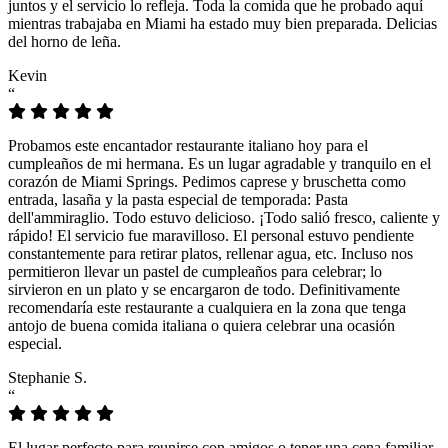
juntos y el servicio lo refleja. Toda la comida que he probado aquí
mientras trabajaba en Miami ha estado muy bien preparada. Delicias
del horno de leña.
Kevin
“
Probamos este encantador restaurante italiano hoy para el
cumpleaños de mi hermana. Es un lugar agradable y tranquilo en el
corazón de Miami Springs. Pedimos caprese y bruschetta como
entrada, lasaña y la pasta especial de temporada: Pasta
dell'ammiraglio. Todo estuvo delicioso. ¡Todo salió fresco, caliente y
rápido! El servicio fue maravilloso. El personal estuvo pendiente
constantemente para retirar platos, rellenar agua, etc. Incluso nos
permitieron llevar un pastel de cumpleaños para celebrar; lo
sirvieron en un plato y se encargaron de todo. Definitivamente
recomendaría este restaurante a cualquiera en la zona que tenga
antojo de buena comida italiana o quiera celebrar una ocasión
especial.
Stephanie S.
“
El lugar perfecto para reunirse con amigos o tener una cena familiar.