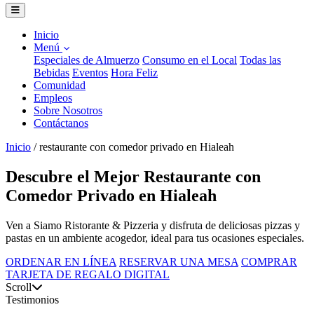
Inicio
Menú
Especiales de Almuerzo
Consumo en el Local
Todas las
Bebidas
Eventos
Hora Feliz
Comunidad
Empleos
Sobre Nosotros
Contáctanos
Inicio
/
restaurante con comedor privado en Hialeah
Descubre el Mejor Restaurante con
Comedor Privado en Hialeah
Ven a Siamo Ristorante & Pizzeria y disfruta de deliciosas pizzas y
pastas en un ambiente acogedor, ideal para tus ocasiones especiales.
ORDENAR EN LÍNEA
RESERVAR UNA MESA
COMPRAR
TARJETA DE REGALO DIGITAL
Scroll
Testimonios