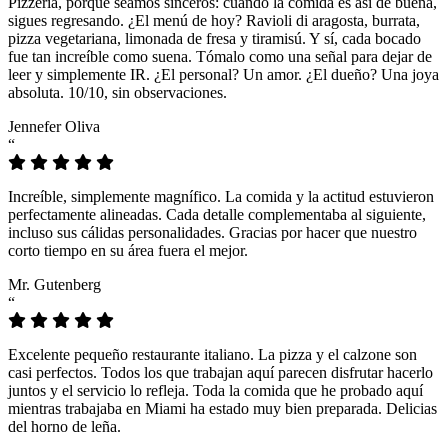
Pizzeria, porque seamos sinceros: cuando la comida es así de buena,
sigues regresando. ¿El menú de hoy? Ravioli di aragosta, burrata,
pizza vegetariana, limonada de fresa y tiramisú. Y sí, cada bocado
fue tan increíble como suena. Tómalo como una señal para dejar de
leer y simplemente IR. ¿El personal? Un amor. ¿El dueño? Una joya
absoluta. 10/10, sin observaciones.
Jennefer Oliva
“
Increíble, simplemente magnífico. La comida y la actitud estuvieron
perfectamente alineadas. Cada detalle complementaba al siguiente,
incluso sus cálidas personalidades. Gracias por hacer que nuestro
corto tiempo en su área fuera el mejor.
Mr. Gutenberg
“
Excelente pequeño restaurante italiano. La pizza y el calzone son
casi perfectos. Todos los que trabajan aquí parecen disfrutar hacerlo
juntos y el servicio lo refleja. Toda la comida que he probado aquí
mientras trabajaba en Miami ha estado muy bien preparada. Delicias
del horno de leña.