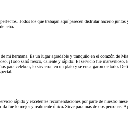
 perfectos. Todos los que trabajan aquí parecen disfrutar hacerlo juntos 
de leña.
 de mi hermana. Es un lugar agradable y tranquilo en el corazón de Mi
so. ¡Todo salió fresco, caliente y rápido! El servicio fue maravilloso. 
años para celebrar; lo sirvieron en un plato y se encargaron de todo. De
pecial.
Servicio rápido y excelentes recomendaciones por parte de nuestro meser
 de trufa fue lo mejor y realmente única. Sirve para más de dos personas.