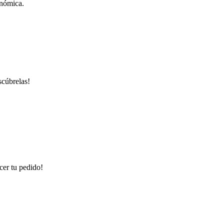
onómica.
scúbrelas!
cer tu pedido!