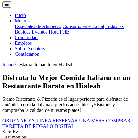
Inicio
Menú
Especiales de Almuerzo
Consumo en el Local
Todas las
Bebidas
Eventos
Hora Feliz
Comunidad
Empleos
Sobre Nosotros
Contáctanos
Inicio
/
restaurante barato en Hialeah
Disfruta la Mejor Comida Italiana en un
Restaurante Barato en Hialeah
Siamo Ristorante & Pizzeria es el lugar perfecto para disfrutar de
auténtica comida italiana a precios accesibles. ¡Visítanos y
comprueba la calidad de nuestros platos!
ORDENAR EN LÍNEA
RESERVAR UNA MESA
COMPRAR
TARJETA DE REGALO DIGITAL
Scroll
Testimonios