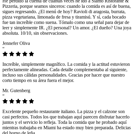
He perdido la cuenta de cuántas veces he ido a Siamo Ristorante &
Pizzeria, porque seamos sinceros: cuando la comida es así de buena,
sigues regresando. ¿El menú de hoy? Ravioli di aragosta, burrata,
pizza vegetariana, limonada de fresa y tiramisú. Y sí, cada bocado
fue tan increíble como suena. Tómalo como una señal para dejar de
leer y simplemente IR. ¿El personal? Un amor. ¿El dueño? Una joya
absoluta. 10/10, sin observaciones.
Jennefer Oliva
“
Increíble, simplemente magnífico. La comida y la actitud estuvieron
perfectamente alineadas. Cada detalle complementaba al siguiente,
incluso sus cálidas personalidades. Gracias por hacer que nuestro
corto tiempo en su área fuera el mejor.
Mr. Gutenberg
“
Excelente pequeño restaurante italiano. La pizza y el calzone son
casi perfectos. Todos los que trabajan aquí parecen disfrutar hacerlo
juntos y el servicio lo refleja. Toda la comida que he probado aquí
mientras trabajaba en Miami ha estado muy bien preparada. Delicias
del horno de leña.