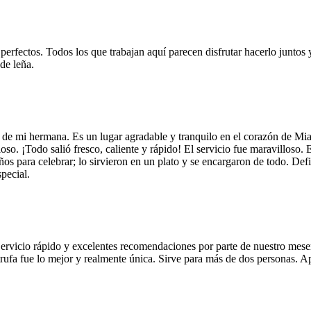
 perfectos. Todos los que trabajan aquí parecen disfrutar hacerlo juntos 
de leña.
 de mi hermana. Es un lugar agradable y tranquilo en el corazón de Mi
so. ¡Todo salió fresco, caliente y rápido! El servicio fue maravilloso. 
años para celebrar; lo sirvieron en un plato y se encargaron de todo. De
pecial.
Servicio rápido y excelentes recomendaciones por parte de nuestro meser
 de trufa fue lo mejor y realmente única. Sirve para más de dos personas.