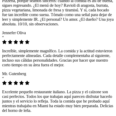
Pizzeria, porque seamos sinceros: cuando la comida es así de buena,
sigues regresando. ¿El menú de hoy? Ravioli di aragosta, burrata,
pizza vegetariana, limonada de fresa y tiramisú. Y sí, cada bocado
fue tan increíble como suena. Tómalo como una señal para dejar de
leer y simplemente IR. ¿El personal? Un amor. ¿El dueño? Una joya
absoluta. 10/10, sin observaciones.
Jennefer Oliva
“
Increíble, simplemente magnífico. La comida y la actitud estuvieron
perfectamente alineadas. Cada detalle complementaba al siguiente,
incluso sus cálidas personalidades. Gracias por hacer que nuestro
corto tiempo en su área fuera el mejor.
Mr. Gutenberg
“
Excelente pequeño restaurante italiano. La pizza y el calzone son
casi perfectos. Todos los que trabajan aquí parecen disfrutar hacerlo
juntos y el servicio lo refleja. Toda la comida que he probado aquí
mientras trabajaba en Miami ha estado muy bien preparada. Delicias
del horno de leña.