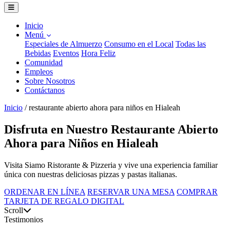
Inicio
Menú
Especiales de Almuerzo
Consumo en el Local
Todas las
Bebidas
Eventos
Hora Feliz
Comunidad
Empleos
Sobre Nosotros
Contáctanos
Inicio
/
restaurante abierto ahora para niños en Hialeah
Disfruta en Nuestro Restaurante Abierto
Ahora para Niños en Hialeah
Visita Siamo Ristorante & Pizzeria y vive una experiencia familiar
única con nuestras deliciosas pizzas y pastas italianas.
ORDENAR EN LÍNEA
RESERVAR UNA MESA
COMPRAR
TARJETA DE REGALO DIGITAL
Scroll
Testimonios