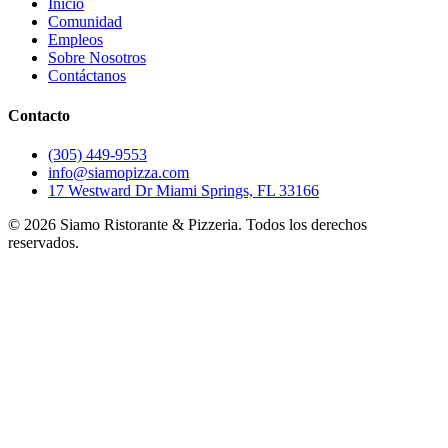
Inicio
Comunidad
Empleos
Sobre Nosotros
Contáctanos
Contacto
(305) 449-9553
info@siamopizza.com
17 Westward Dr Miami Springs, FL 33166
©
2026
Siamo Ristorante & Pizzeria. Todos los derechos
reservados.