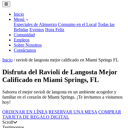
Inicio
Menú
Especiales de Almuerzo
Consumo en el Local
Todas las
Bebidas
Eventos
Hora Feliz
Comunidad
Empleos
Sobre Nosotros
Contáctanos
Inicio
/
ravioli de langosta mejor calificado en Miami Springs FL
Disfruta del Ravioli de Langosta Mejor
Calificado en Miami Springs, FL
Saborea el mejor ravioli de langosta en un ambiente acogedor y
familiar en el corazón de Miami Springs. ¡Te invitamos a visitarnos
hoy!
ORDENAR EN LÍNEA
RESERVAR UNA MESA
COMPRAR
TARJETA DE REGALO DIGITAL
Scroll
Testimonios