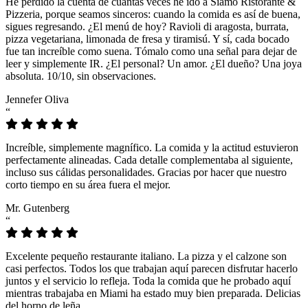
He perdido la cuenta de cuántas veces he ido a Siamo Ristorante &
Pizzeria, porque seamos sinceros: cuando la comida es así de buena,
sigues regresando. ¿El menú de hoy? Ravioli di aragosta, burrata,
pizza vegetariana, limonada de fresa y tiramisú. Y sí, cada bocado
fue tan increíble como suena. Tómalo como una señal para dejar de
leer y simplemente IR. ¿El personal? Un amor. ¿El dueño? Una joya
absoluta. 10/10, sin observaciones.
Jennefer Oliva
“
Increíble, simplemente magnífico. La comida y la actitud estuvieron
perfectamente alineadas. Cada detalle complementaba al siguiente,
incluso sus cálidas personalidades. Gracias por hacer que nuestro
corto tiempo en su área fuera el mejor.
Mr. Gutenberg
“
Excelente pequeño restaurante italiano. La pizza y el calzone son
casi perfectos. Todos los que trabajan aquí parecen disfrutar hacerlo
juntos y el servicio lo refleja. Toda la comida que he probado aquí
mientras trabajaba en Miami ha estado muy bien preparada. Delicias
del horno de leña.