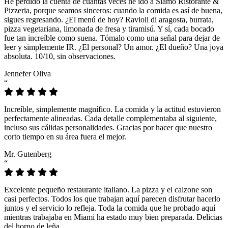
He perdido la cuenta de cuántas veces he ido a Siamo Ristorante &
Pizzeria, porque seamos sinceros: cuando la comida es así de buena,
sigues regresando. ¿El menú de hoy? Ravioli di aragosta, burrata,
pizza vegetariana, limonada de fresa y tiramisú. Y sí, cada bocado
fue tan increíble como suena. Tómalo como una señal para dejar de
leer y simplemente IR. ¿El personal? Un amor. ¿El dueño? Una joya
absoluta. 10/10, sin observaciones.
Jennefer Oliva
“
Increíble, simplemente magnífico. La comida y la actitud estuvieron
perfectamente alineadas. Cada detalle complementaba al siguiente,
incluso sus cálidas personalidades. Gracias por hacer que nuestro
corto tiempo en su área fuera el mejor.
Mr. Gutenberg
“
Excelente pequeño restaurante italiano. La pizza y el calzone son
casi perfectos. Todos los que trabajan aquí parecen disfrutar hacerlo
juntos y el servicio lo refleja. Toda la comida que he probado aquí
mientras trabajaba en Miami ha estado muy bien preparada. Delicias
del horno de leña.