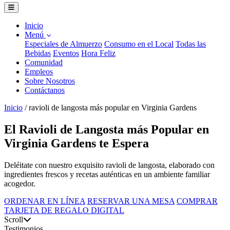
Inicio
Menú
Especiales de Almuerzo
Consumo en el Local
Todas las
Bebidas
Eventos
Hora Feliz
Comunidad
Empleos
Sobre Nosotros
Contáctanos
Inicio
/
ravioli de langosta más popular en Virginia Gardens
El Ravioli de Langosta más Popular en
Virginia Gardens te Espera
Deléitate con nuestro exquisito ravioli de langosta, elaborado con
ingredientes frescos y recetas auténticas en un ambiente familiar
acogedor.
ORDENAR EN LÍNEA
RESERVAR UNA MESA
COMPRAR
TARJETA DE REGALO DIGITAL
Scroll
Testimonios