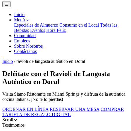
Inicio
Menú
Especiales de Almuerzo
Consumo en el Local
Todas las
Bebidas
Eventos
Hora Feliz
Comunidad
Empleos
Sobre Nosotros
Contáctanos
Inicio
/
ravioli de langosta auténtico en Doral
Deléitate con el Ravioli de Langosta
Auténtico en Doral
Visita Siamo Ristorante en Miami Springs y disfruta de la auténtica
cocina italiana. ¡No te lo pierdas!
ORDENAR EN LÍNEA
RESERVAR UNA MESA
COMPRAR
TARJETA DE REGALO DIGITAL
Scroll
Testimonios