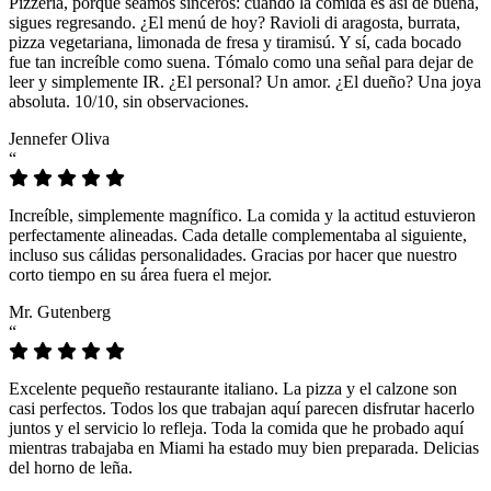
Pizzeria, porque seamos sinceros: cuando la comida es así de buena,
sigues regresando. ¿El menú de hoy? Ravioli di aragosta, burrata,
pizza vegetariana, limonada de fresa y tiramisú. Y sí, cada bocado
fue tan increíble como suena. Tómalo como una señal para dejar de
leer y simplemente IR. ¿El personal? Un amor. ¿El dueño? Una joya
absoluta. 10/10, sin observaciones.
Jennefer Oliva
“
Increíble, simplemente magnífico. La comida y la actitud estuvieron
perfectamente alineadas. Cada detalle complementaba al siguiente,
incluso sus cálidas personalidades. Gracias por hacer que nuestro
corto tiempo en su área fuera el mejor.
Mr. Gutenberg
“
Excelente pequeño restaurante italiano. La pizza y el calzone son
casi perfectos. Todos los que trabajan aquí parecen disfrutar hacerlo
juntos y el servicio lo refleja. Toda la comida que he probado aquí
mientras trabajaba en Miami ha estado muy bien preparada. Delicias
del horno de leña.